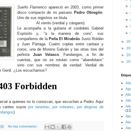
►
Sueño Flamenco
apareció en 2003, como primer
disco compacto de mi paisano
Pedro Obregón
.
►
Uno de sus registros se titula
►
Al viento (verdial y zángano)
►
Le acompaña a la guitarra el cordobés Gabriel
►
Expósito y, "a la manera de coro", sus
compañeros de la
Peña El Mirabrás
Justo Roldán
►
20
y Juan Párraga. Cuatro coplas entre cantaor y
►
20
coros, una de Moreno Galván y las otras tres del
peñista
Juan Velasco
. Fandangos, a fin de
►
20
cuentas, que no se rotulan como "abandolaos"
►
20
sino con sus nombres de verdad: Verdial de
e Genil. ¿Los escuchamos?
Etique
Ade
Ag
Alb
Alb
ecial a quienes no lo conozcan, que escuchen a Pedro. Aquí
Alb
on cantes suyos
por tarantas
,
por soleares
,
por alegrías de
(13
andangos
)
Ale
Ale
:00
No hay comentarios:
Ale