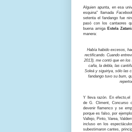
Alguien apunta, en esa unive
esquina" llamada
Faceboo
setenta el fandango fue nin
pasó con los cantaores qu
buena amiga
Estela Zatani
manera:
Había habido excesos, hací
rectificando. Cuando entrevi
2013), me contó que en los 
caña, la debla, las canti
Soleá y siguiriya, sólo las
fandango tuvo su bum, qu
reperto
Y lleva razón. En efecto,el
de G. Climent, Concurso d
devenir flamenco y se emp
porque es falso, por ejemplo
Vallejo, Pinto, Varea, Valde
incluso en los espectáculo
subestimaron cantes, princi