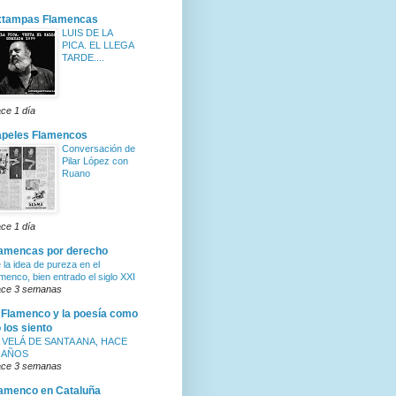
xtampas Flamencas
LUIS DE LA
PICA. EL LLEGA
TARDE....
ce 1 día
apeles Flamencos
Conversación de
Pilar López con
Ruano
ce 1 día
amencas por derecho
 la idea de pureza en el
amenco, bien entrado el siglo XXI
ce 3 semanas
 Flamenco y la poesía como
 los siento
 VELÁ DE SANTA ANA, HACE
 AÑOS
ce 3 semanas
amenco en Cataluña