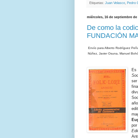
Etiquetas:
Juan Velasco
,
Pedro 
miércoles, 16 de septiembre de
De como la codicia
FUNDACIÓN M
Envío para Alberto Rodríguez Peña
Núñez, Javier Osuna, Manuel Bohór
Es 
Soc
ser
fin
div
Soc
año
edi
mag
Eu
po
Edi
Ant