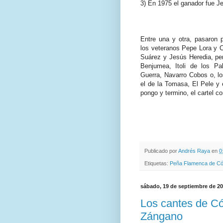
3) En 1975 el ganador fue J
Entre una y otra, pasaron
los veteranos Pepe Lora y 
Suárez y Jesús Heredia, pe
Benjumea, Itoli de los Pa
Guerra, Navarro Cobos o, lo
el de la Tomasa, El Pele y 
pongo y termino, el cartel co
Publicado por
Andrés Raya
en
0
Etiquetas:
Peña Flamenca de C
sábado, 19 de septiembre de 2
Los cantes de Có
Zángano