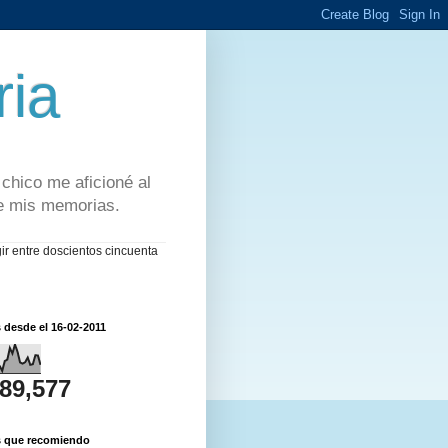
ia
hico me aficioné al
de mis memorias.
gir entre doscientos cincuenta
s desde el 16-02-2011
189,577
s que recomiendo