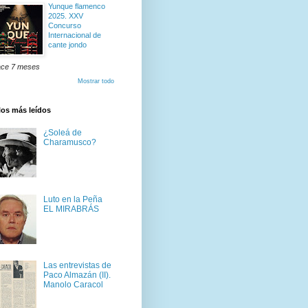
Yunque flamenco
2025. XXV
Concurso
Internacional de
cante jondo
ce 7 meses
Mostrar todo
los más leídos
¿Soleá de
Charamusco?
Luto en la Peña
EL MIRABRÁS
Las entrevistas de
Paco Almazán (II).
Manolo Caracol