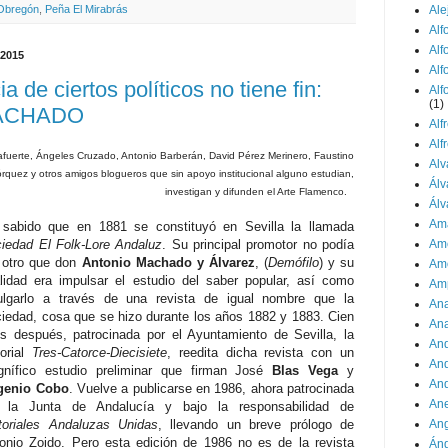
Ale
Obregón
,
Peña El Mirabrás
Alf
Al
 2015
Alf
 de ciertos políticos no tiene fin:
Alf
(1)
ACHADO
Alf
Alf
fuerte, Ángeles Cruzado, Antonio Barberán, David Pérez Merinero, Faustino
Alv
quez y otros amigos blogueros que sin apoyo institucional alguno estudian,
Álv
investigan y difunden el Arte Flamenco.
Álv
Ama
sabido que en 1881 se constituyó en Sevilla la llamada
iedad El Folk-Lore Andaluz
. Su principal promotor no podía
Am
 otro que don
Antonio Machado y Álvarez
, (
Demófilo
) y su
Am
alidad era impulsar el estudio del saber popular, así como
Amp
ulgarlo a través de una revista de igual nombre que la
An
iedad, cosa que se hizo durante los años 1882 y 1883. Cien
Ana
s después, patrocinada por el Ayuntamiento de Sevilla, la
And
torial
Tres-Catorce-Diecisiete
, reedita dicha revista con un
And
nífico estudio preliminar que firman José
Blas Vega
y
And
genio Cobo
. Vuelve a publicarse en 1986, ahora patrocinada
Ane
r la Junta de Andalucía y bajo la responsabilidad de
toriales Andaluzas Unidas
, llevando un breve prólogo de
Ang
onio Zoido. Pero esta edición de 1986 no es de la revista
Áng