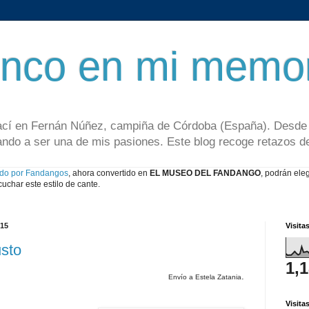
nco en mi memor
cí en Fernán Núñez, campiña de Córdoba (España). Desde c
ando a ser una de mis pasiones. Este blog recoge retazos 
do por Fandangos
, ahora convertido en
EL MUSEO DEL FANDANGO
, podrán ele
cuchar este estilo de cante.
015
Visita
usto
1,
.
Envío a Estela Zatania
Visita