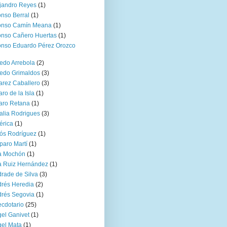
jandro Reyes
(1)
onso Berral
(1)
fonso Camín Meana
(1)
onso Cañero Huertas
(1)
onso Eduardo Pérez Orozco
redo Arrebola
(2)
redo Grimaldos
(3)
arez Caballero
(3)
aro de la Isla
(1)
aro Retana
(1)
lia Rodrigues
(3)
érica
(1)
ós Rodríguez
(1)
aro Martí
(1)
a Mochón
(1)
 Ruiz Hernández
(1)
rade de Silva
(3)
rés Heredia
(2)
rés Segovia
(1)
cdotario
(25)
el Ganivet
(1)
el Mata
(1)