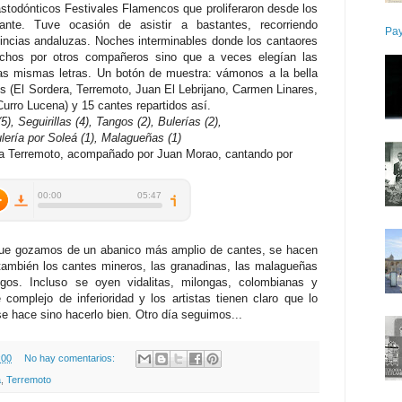
stodónticos Festivales Flamencos que proliferaron desde los
ante. Tuve ocasión de asistir a bastantes, recorriendo
Pay
incias andaluzas. Noches interminables donde los cantaores
hechos por otros compañeros sino que a veces elegían las
as mismas letras. Un botón de muestra: vámonos a la bella
s (El Sordera, Terremoto, Juan El Lebrijano, Carmen Linares,
urro Lucena) y 15 cantes repartidos así.
5), Seguirillas (4), Tangos (2), Bulerías (2),
lería por Soleá (1), Malagueñas (1)
r a Terremoto, acompañado por Juan Morao, cantando por
que gozamos de un abanico más amplio de cantes, se hacen
también los cantes mineros, las granadinas, las malagueñas
gos. Incluso se oyen vidalitas, milongas, colombianas y
e complejo de inferioridad y los artistas tienen claro que lo
se hace sino hacerlo bien. Otro día seguimos...
:00
No hay comentarios:
a
,
Terremoto