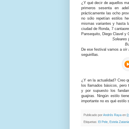
¿Y qué decir de aquellos ma
primeros sesenta en adel
prácticamente las ocho prov
no sólo repetían estilos 
mismas variantes y hasta l
ciudad de Ronda, 7 cantaore
Pansequito, Diego Clavel y C
Soleares (
Bu
De ese festival vamos a oí
seguirillas.
¿Y en la actualidad? Creo 
los llamados básicos, pero 
y por supuesto los fandan
guajiras. Ningún estilo tien
importante no es qué estilo 
Publicado por
Andrés Raya
en
0
Etiquetas:
El Pele
,
Estela Zatani