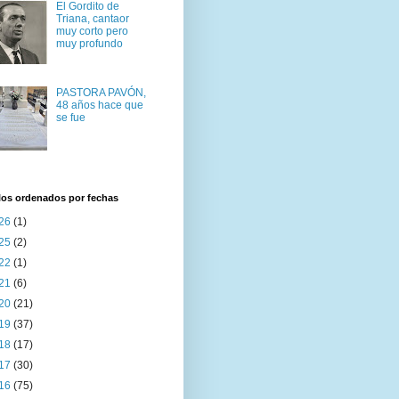
El Gordito de
Triana, cantaor
muy corto pero
muy profundo
PASTORA PAVÓN,
48 años hace que
se fue
los ordenados por fechas
26
(1)
25
(2)
22
(1)
21
(6)
20
(21)
19
(37)
18
(17)
17
(30)
16
(75)