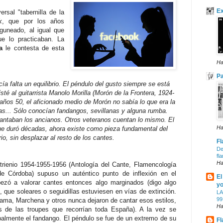
E
rsal "tabernilla de la
k
, que por los años
guneado, al igual que
e lo practicaban. La
a
le contesta de esta
Ha
P
a falta un equilibrio. El péndulo del gusto siempre se está
sté al guitarrista Manolo Morilla (Morón de la Frontera, 1924-
años 50, el aficionado medio de Morón no sabía lo que era la
ñas... Sólo conocían fandangos, sevillanas y alguna rumba.
 cantaban los ancianos. Otros veteranos cuentan lo mismo. El
Ha
e duró décadas, ahora existe como pieza fundamental del
rio, sin desplazar al resto de los cantes.
Fl
De
fl
Ha
 trienio 1954-1955-1956 (Antología del Cante, Flamencología
e Córdoba) supuso un auténtico punto de inflexión en el
El
ezó a valorar cantes entonces algo marginados (digo algo
yo
, que soleares o seguidillas estuviesen en vías de extinción.
LA
99
rrama, Marchena y otros nunca dejaron de cantar esos estilos,
Ha
s de las troupes que recorrían toda España). A la vez se
palmente el fandango. El péndulo se fue de un extremo de su
Fl