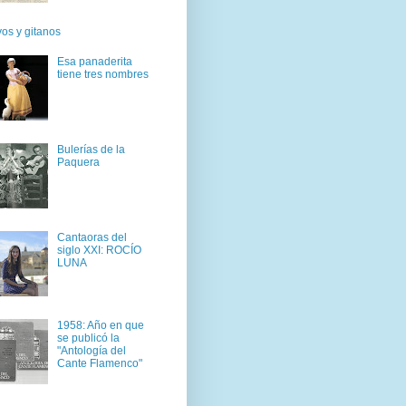
os y gitanos
Esa panaderita
tiene tres nombres
Bulerías de la
Paquera
Cantaoras del
siglo XXI: ROCÍO
LUNA
1958: Año en que
se publicó la
"Antología del
Cante Flamenco"