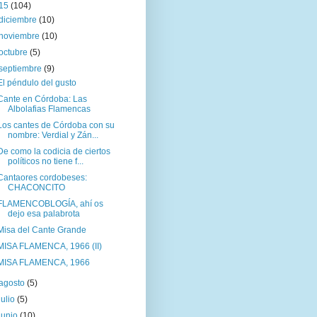
15
(104)
diciembre
(10)
noviembre
(10)
octubre
(5)
septiembre
(9)
El péndulo del gusto
Cante en Córdoba: Las
Albolafias Flamencas
Los cantes de Córdoba con su
nombre: Verdial y Zán...
De como la codicia de ciertos
políticos no tiene f...
Cantaores cordobeses:
CHACONCITO
FLAMENCOBLOGÍA, ahí os
dejo esa palabrota
Misa del Cante Grande
MISA FLAMENCA, 1966 (II)
MISA FLAMENCA, 1966
agosto
(5)
julio
(5)
junio
(10)