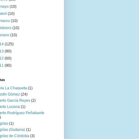
mayo
(10)
abril
(10)
marzo
(10)
febrero
(10)
enero
(10)
14
(125)
13
(80)
12
(60)
11
(90)
tas
la La Chaqueta
(1)
ustín Gómez
(24)
erto García Reyes
(2)
erto Lucena
(1)
erto Rodríguez Peñafuerte
)
grías
(1)
grías (Guitarra)
(1)
grías de Córdoba
(3)