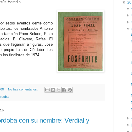
esús Heredia
▼
20
►
►
►
 por estos eventos gente como
Cobitos, los nombrados Antonio
▼
ro también Paco Solano, Pinto
lacios, El Clavero, Rafael El
s que llegarían a figuras, José
el propio Luis de Córdoba .Les
n los finalistas de 1974.
:00
No hay comentarios:
órdoba
015
►
rdoba con su nombre: Verdial y
►
►