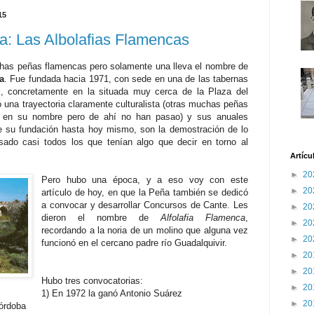
15
a: Las Albolafias Flamencas
as peñas flamencas pero solamente una lleva el nombre de
a
. Fue fundada hacia 1971, con sede en una de las tabernas
s
, concretamente en la situada muy cerca de la Plaza del
 una trayectoria claramente culturalista (otras muchas peñas
l" en su nombre pero de ahí no han pasao) y sus anuales
e su fundación hasta hoy mismo, son la demostración de lo
sado casi todos los que tenían algo que decir en torno al
Artícu
►
20
Pero hubo una época, y a eso voy con este
►
20
artículo de hoy, en que la Peña también se dedicó
a convocar y desarrollar Concursos de Cante. Les
►
20
dieron el nombre de
Alfolafia Flamenca
,
►
20
recordando a la noria de un molino que alguna vez
►
20
funcionó en el cercano padre río Guadalquivir.
►
20
►
20
Hubo tres convocatorias:
►
20
1) En 1972 la ganó Antonio Suárez
►
20
Córdoba