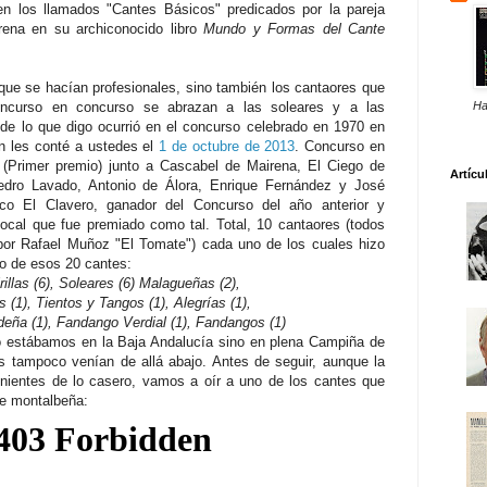
nen los llamados "Cantes Básicos" predicados por la pareja
rena en su archiconocido libro
Mundo y Formas del Cante
que se hacían profesionales, sino también los cantaores que
concurso en concurso se abrazan a las soleares y a las
Ha
e de lo que digo ocurrió en el concurso celebrado en 1970 en
 les conté a ustedes el
1 de octubre de 2013
. Concurso en
e (Primer premio) junto a Cascabel de Mairena, El Ciego de
Artícu
edro Lavado, Antonio de Álora, Enrique Fernández y José
co El Clavero, ganador del Concurso del año anterior y
ocal que fue premiado como tal. Total, 10 cantaores (todos
por Rafael Muñoz "El Tomate") cada uno de los cuales hizo
to de esos 20 cantes:
rillas (6), Soleares (6) Malagueñas (2),
s (1), Tientos y Tangos (1), Alegrías (1),
deña (1), Fandango Verdial (1), Fandangos (1)
no estábamos en la Baja Andalucía sino en plena Campiña de
s tampoco venían de allá abajo. Antes de seguir, aunque la
enientes de lo casero, vamos a oír a uno de los cantes que
he montalbeña: