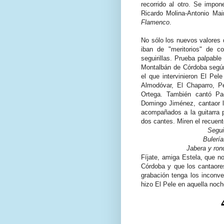
recorrido al otro. Se impo
Ricardo Molina-Antonio Mai
Flamenco
.
No sólo los nuevos valores 
iban de "meritorios" de 
seguirillas. Prueba palpabl
Montalbán de Córdoba según
el que intervinieron El Pel
Almodóvar, El Chaparro, P
Ortega. También cantó Pa
Domingo Jiménez, cantaor l
acompañados a la guitarra 
dos cantes. Miren el recuen
Segui
Bulería
Jabera y ron
Fíjate, amiga Estela, que 
Córdoba y que los cantaore
grabación tenga los inconv
hizo El Pele en aquella noc